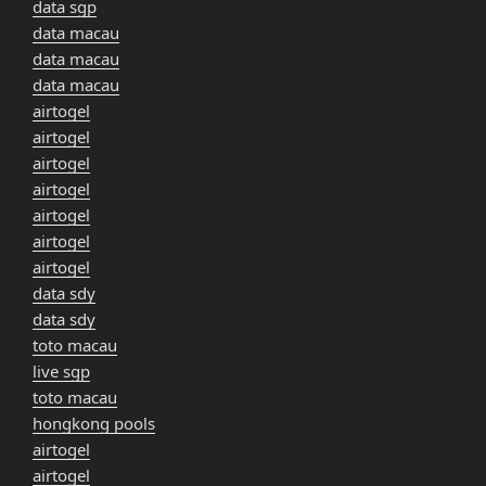
data sgp
data macau
data macau
data macau
airtogel
airtogel
airtogel
airtogel
airtogel
airtogel
airtogel
data sdy
data sdy
toto macau
live sgp
toto macau
hongkong pools
airtogel
airtogel