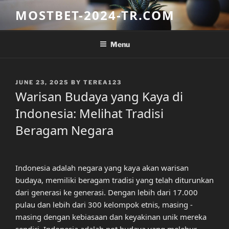
Skip
MOSTBET-2024-TR.COM
to
content
Menu
POSTED
JUNE 23, 2025
BY
TEREA123
ON
Warisan Budaya yang Kaya di
Indonesia: Melihat Tradisi
Beragam Negara
Indonesia adalah negara yang kaya akan warisan
budaya, memiliki beragam tradisi yang telah diturunkan
dari generasi ke generasi. Dengan lebih dari 17.000
pulau dan lebih dari 300 kelompok etnis, masing -
masing dengan kebiasaan dan keyakinan unik mereka