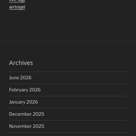
airtogel
Archives
June 2026
February 2026
January 2026
December 2025
November 2025