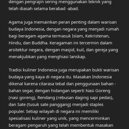
dengan pengrajin sering menggunakan teknik yang
telah diasah selama berabad -abad.
Agama juga memainkan peran penting dalam warisan
budaya Indonesia, dengan negara yang menjadi rumah
bagi beragam agama termasuk Islam, Kekristenan,
Hindu, dan Buddha. Keragaman ini tercermin dalam
arsitektur negara, dengan masjid, kuil, dan gereja yang
menakjubkan yang menghiasi lanskap.
Tradisi kuliner Indonesia juga merupakan bukti warisan
budaya yang kaya di negara itu. Masakan Indonesia
dikenal karena citarasa tebal dan penggunaan bahan -
bahan segar, dengan hidangan seperti Nasi Goreng
(nasi goreng), Rendang (rebusan daging sapi pedas),
dan Sate (tusuk sate panggang) menjadi staples
populer. Setiap wilayah di negara ini memiliki
spesialisasi kuliner yang unik, yang mencerminkan
beragam pengaruh yang telah membentuk masakan