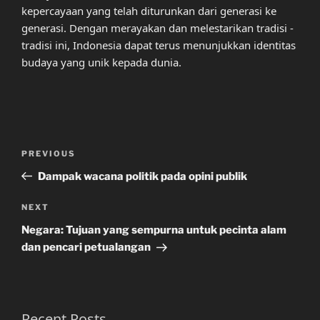
kepercayaan yang telah diturunkan dari generasi ke
generasi. Dengan merayakan dan melestarikan tradisi -
tradisi ini, Indonesia dapat terus menunjukkan identitas
budaya yang unik kepada dunia.
Post
Previous
PREVIOUS
navigation
Post
Dampak wacana politik pada opini publik
Next
NEXT
Post
Negara: Tujuan yang sempurna untuk pecinta alam
dan pencari petualangan
Recent Posts