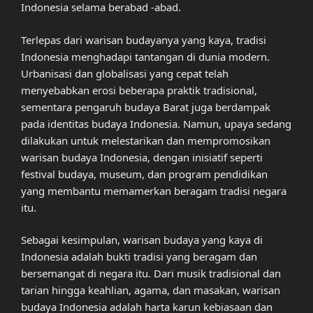
Indonesia selama berabad -abad.
Terlepas dari warisan budayanya yang kaya, tradisi
Indonesia menghadapi tantangan di dunia modern.
Urbanisasi dan globalisasi yang cepat telah
menyebabkan erosi beberapa praktik tradisional,
sementara pengaruh budaya Barat juga berdampak
pada identitas budaya Indonesia. Namun, upaya sedang
dilakukan untuk melestarikan dan mempromosikan
warisan budaya Indonesia, dengan inisiatif seperti
festival budaya, museum, dan program pendidikan
yang membantu memamerkan beragam tradisi negara
itu.
Sebagai kesimpulan, warisan budaya yang kaya di
Indonesia adalah bukti tradisi yang beragam dan
bersemangat di negara itu. Dari musik tradisional dan
tarian hingga keahlian, agama, dan masakan, warisan
budaya Indonesia adalah harta karun kebiasaan dan