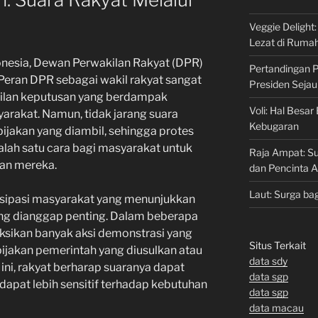
Veggie Delight
Lezat di Ruma
donesia, Dewan Perwakilan Rakyat (DPR)
Pertandingan P
 Peran DPR sebagai wakil rakyat sangat
Presiden Sejauh
ilan keputusan yang berdampak
Voli: Hal Besa
rakat. Namun, tidak jarang suara
Kebugaran
bijakan yang diambil, sehingga protes
alah satu cara bagi masyarakat untuk
Raja Ampat: Su
an mereka.
dan Pencinta 
Laut: Surga bag
sipasi masyarakat yang menunjukkan
ang dianggap penting. Dalam beberapa
aksikan banyak aksi demonstrasi yang
Situs Terkait
ijakan pemerintah yang diusulkan atau
data sdy
i ini, rakyat berharap suaranya dapat
data sgp
dapat lebih sensitif terhadap kebutuhan
data sgp
data macau