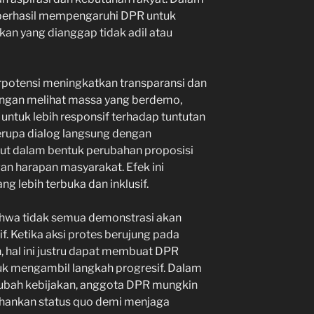
berhasil mempengaruhi DPR untuk
kan yang dianggap tidak adil atau
erpotensi meningkatkan transparansi dan
engan melihat massa yang berdemo,
untuk lebih responsif terhadap tuntutan
berupa dialog langsung dengan
njut dalam bentuk perubahan proposisi
gan harapan masyarakat. Efek ini
g lebih terbuka dan inklusif.
ahwa tidak semua demonstrasi akan
. Ketika aksi protes berujung pada
, hal ini justru dapat membuat DPR
uk mengambil langkah progresif. Dalam
engubah kebijakan, anggota DPR mungkin
hankan status quo demi menjaga