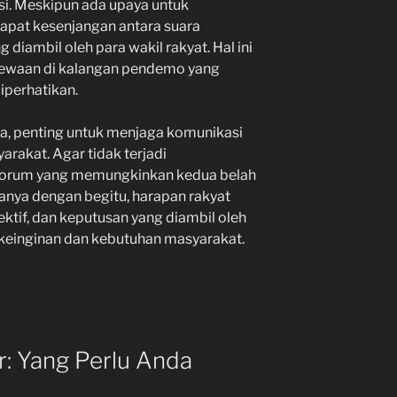
si. Meskipun ada upaya untuk
dapat kesenjangan antara suara
diambil oleh para wakil rakyat. Hal ini
cewaan di kalangan pendemo yang
iperhatikan.
ia, penting untuk menjaga komunikasi
rakat. Agar tidak terjadi
forum yang memungkinkan kedua belah
Hanya dengan begitu, harapan rakyat
ktif, dan keputusan yang diambil oleh
keinginan dan kebutuhan masyarakat.
: Yang Perlu Anda