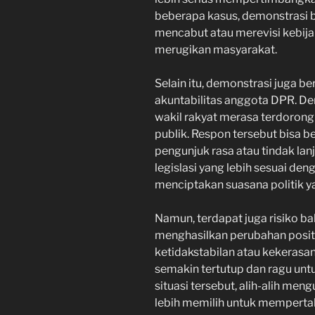
beberapa kasus, demonstrasi 
mencabut atau merevisi kebija
merugikan masyarakat.
Selain itu, demonstrasi juga b
akuntabilitas anggota DPR. D
wakil rakyat merasa terdorong 
publik. Respon tersebut bisa 
pengunjuk rasa atau tindak la
legislasi yang lebih sesuai den
menciptakan suasana politik yan
Namun, terdapat juga risiko b
menghasilkan perubahan positif
ketidakstabilan atau kekerasan
semakin tertutup dan ragu unt
situasi tersebut, alih-alih m
lebih memilih untuk memperta