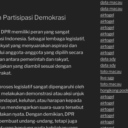
data macau
data macau
airtogel
 Partisipasi Demokrasi
airtogel
airtogel
 DPR memiliki peran yang sangat
airtogel
 Indonesia. Sebagai lembaga legislatif,
airtogel
akyat yang menyuarakan aspirasi dan
airtogel
ui anggota-anggota yang dipilih secara
airtogel
data sdy
n antara pemerintah dan rakyat,
data sdy
jakan yang diambil sesuai dengan
toto macau
akat.
live sgp
toto macau
roses legislatif sangat dipengaruhi oleh
hongkong pool
 melakukan demonstrasi atau aksi unjuk
airtogel
ndapat, keluhan, atau harapan kepada
airtogel
rus mendengarkan suara-suara tersebut
airtogel
akan nyata. Dengan demikian, DPR
airtogel
 pembuat undang-undang, tetapi juga
airtogel
at yang berujung pada kebijakan yang
airtogel