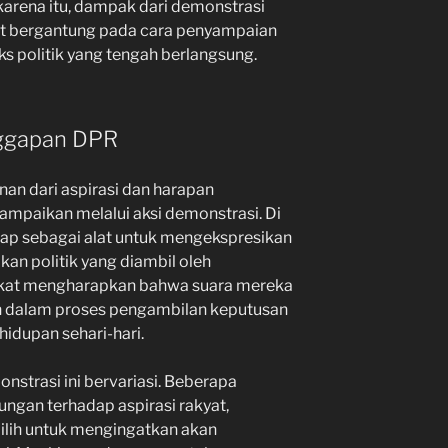
karena itu, dampak dari demonstrasi
at bergantung pada cara penyampaian
s politik yang tengah berlangsung.
nggapan DPR
an dari aspirasi dan harapan
ampaikan melalui aksi demonstrasi. Di
gap sebagai alat untuk mengekspresikan
an politik yang diambil oleh
kat mengharapkan bahwa suara mereka
n dalam proses pengambilan keputusan
idupan sehari-hari.
strasi ini bervariasi. Beberapa
gan terhadap aspirasi rakyat,
ilih untuk mengingatkan akan