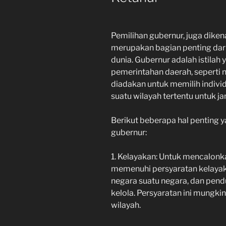
Pemilihan gubernur, juga diken
merupakan bagian penting dari
dunia. Gubernur adalah istila
pemerintahan daerah, seperti n
diadakan untuk memilih indivi
suatu wilayah tertentu untuk j
Berikut beberapa hal penting 
gubernur:
1. Kelayakan: Untuk mencalonka
memenuhi persyaratan kelayakan
negara suatu negara, dan pend
kelola. Persyaratan ini mungk
wilayah.