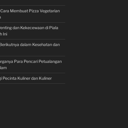
: Cara Membuat Pizza Vegetarian
h
enting dan Kekecewaan di Piala
 Ini
r Berikutnya dalam Kesehatan dan
rganya Para Pencari Petualangan
Alam
i Pecinta Kuliner dan Kuliner