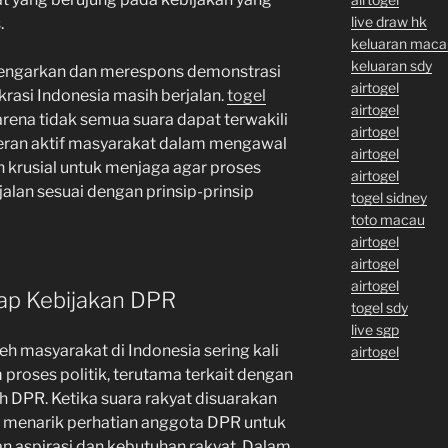
live draw hk
.
keluaran maca
keluaran sdy
engarkan dan merespons demonstrasi
airtogel
asi Indonesia masih berjalan.
togel
airtogel
arena tidak semua suara dapat terwakili
airtogel
 peran aktif masyarakat dalam mengawal
airtogel
krusial untuk menjaga agar proses
airtogel
alan sesuai dengan prinsip-prinsip
togel sidney
toto macau
airtogel
airtogel
airtogel
p Kebijakan DPR
togel sdy
live sgp
h masyarakat di Indonesia sering kali
airtogel
roses politik, terutama terkait dengan
h DPR. Ketika suara rakyat disuarakan
at menarik perhatian anggota DPR untuk
n aspirasi dan kebutuhan rakyat. Dalam