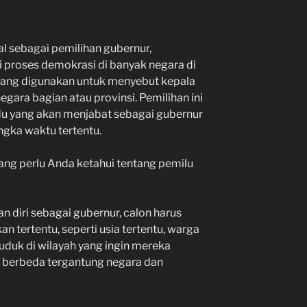
al sebagai pemilihan gubernur,
 proses demokrasi di banyak negara di
h yang digunakan untuk menyebut kepala
egara bagian atau provinsi. Pemilihan ini
du yang akan menjabat sebagai gubernur
angka waktu tertentu.
yang perlu Anda ketahui tentang pemilu
n diri sebagai gubernur, calon harus
 tertentu, seperti usia tertentu, warga
uduk di wilayah yang ingin mereka
in berbeda tergantung negara dan