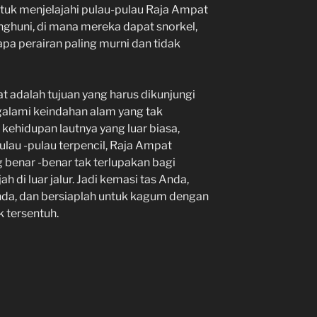
uk menjelajahi pulau-pulau Raja Ampat
nghuni, di mana mereka dapat snorkel,
pa perairan paling murni dan tidak
t adalah tujuan yang harus dikunjungi
galami keindahan alam yang tak
 kehidupan lautnya yang luar biasa,
ulau -pulau terpencil, Raja Ampat
enar -benar tak terlupakan bagi
 di luar jalur. Jadi kemasi tas Anda,
nda, dan bersiaplah untuk kagum dengan
 tersentuh.