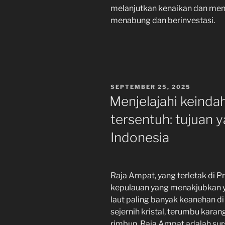
melanjutkan kenaikan dan meng
menabung dan berinvestasi.
POSTED
SEPTEMBER 25, 2025
ON
Menjelajahi keinda
tersentuh: tujuan y
Indonesia
Raja Ampat, yang terletak di P
kepulauan yang menakjubkan 
laut paling banyak keanehan di
sejernih kristal, terumbu kara
rimbun, Raja Ampat adalah sur