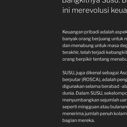
ini merevolusi keu
Keuangan pribadi adalah aspe
banyak orang berjuang untuk m
dan menabung untuk masa dep
terakhir, telah terjadi kebangk
orang berpikir tentang menabu
SUSU, juga dikenal sebagai As
berputar (ROSCA), adalah peng
digunakan selama berabad -ab
dunia. Dalam SUSU, sekelompok
menyumbangkan sejumlah uang
seperti mingguan atau bulanan
menerima jumlah penuh kolam,
bagian mereka.