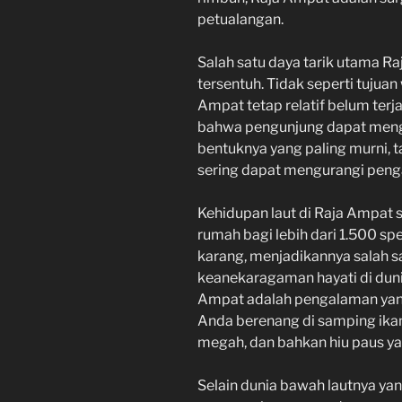
petualangan.
Salah satu daya tarik utama R
tersentuh. Tidak seperti tujuan
Ampat tetap relatif belum ter
bahwa pengunjung dapat meng
bentuknya yang paling murni, 
sering dapat mengurangi penga
Kehidupan laut di Raja Ampat sa
rumah bagi lebih dari 1.500 spe
karang, menjadikannya salah s
keanekaragaman hayati di duni
Ampat adalah pengalaman yang 
Anda berenang di samping ikan
megah, dan bahkan hiu paus yan
Selain dunia bawah lautnya yan