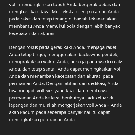
voli, memungkinkan tubuh Anda bergerak bebas dan
menghasilkan daya. Merilekskan cengkeraman Anda
pada raket dan tetap tenang di bawah tekanan akan
membantu Anda memukul bola dengan lebih banyak
kecepatan dan akurasi.
Dengan fokus pada gerak kaki Anda, menjaga raket
Anda tetap tinggi, menggunakan backswing pendek,
mempraktikkan waktu Anda, bekerja pada waktu reaksi
Anda, dan tetap santai, Anda dapat meningkatkan voli
Anda dan menambah kecepatan dan akurasi pada
permainan Anda. Dengan latihan dan dedikasi, Anda
bisa menjadi volleyer yang kuat dan membawa
permainan Anda ke level berikutnya. Jadi keluar di
lapangan dan mulailah mengerjakan voli Anda – Anda
akan kagum pada seberapa banyak hal itu dapat
meningkatkan permainan Anda.