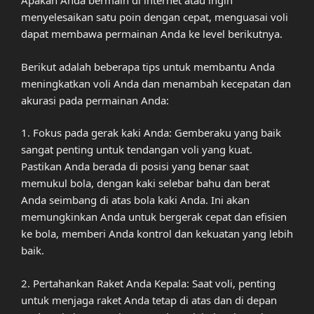
Apakah Anda bermain di internet atau ingin
menyelesaikan satu poin dengan cepat, menguasai voli
dapat membawa permainan Anda ke level berikutnya.
Berikut adalah beberapa tips untuk membantu Anda
meningkatkan voli Anda dan menambah kecepatan dan
akurasi pada permainan Anda:
1. Fokus pada gerak kaki Anda: Gemberaku yang baik
sangat penting untuk tendangan voli yang kuat.
Pastikan Anda berada di posisi yang benar saat
memukul bola, dengan kaki selebar bahu dan berat
Anda seimbang di atas bola kaki Anda. Ini akan
memungkinkan Anda untuk bergerak cepat dan efisien
ke bola, memberi Anda kontrol dan kekuatan yang lebih
baik.
2. Pertahankan Raket Anda Kepala: Saat voli, penting
untuk menjaga raket Anda tetap di atas dan di depan