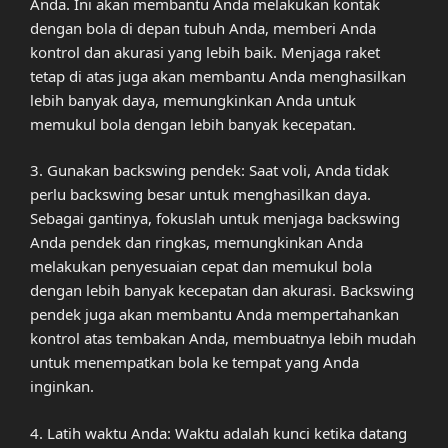
Anda. Ini akan membantu Anda melakukan kontak
dengan bola di depan tubuh Anda, memberi Anda
kontrol dan akurasi yang lebih baik. Menjaga raket
tetap di atas juga akan membantu Anda menghasilkan
lebih banyak daya, memungkinkan Anda untuk
memukul bola dengan lebih banyak kecepatan.
3. Gunakan backswing pendek: Saat voli, Anda tidak
perlu backswing besar untuk menghasilkan daya.
Sebagai gantinya, fokuslah untuk menjaga backswing
Anda pendek dan ringkas, memungkinkan Anda
melakukan penyesuaian cepat dan memukul bola
dengan lebih banyak kecepatan dan akurasi. Backswing
pendek juga akan membantu Anda mempertahankan
kontrol atas tembakan Anda, membuatnya lebih mudah
untuk menempatkan bola ke tempat yang Anda
inginkan.
4. Latih waktu Anda: Waktu adalah kunci ketika datang