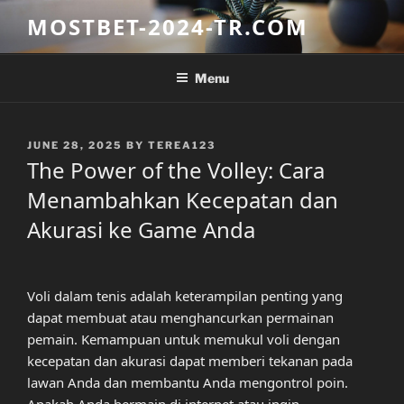
Skip
MOSTBET-2024-TR.COM
to
content
Menu
POSTED
JUNE 28, 2025
BY
TEREA123
ON
The Power of the Volley: Cara
Menambahkan Kecepatan dan
Akurasi ke Game Anda
Voli dalam tenis adalah keterampilan penting yang
dapat membuat atau menghancurkan permainan
pemain. Kemampuan untuk memukul voli dengan
kecepatan dan akurasi dapat memberi tekanan pada
lawan Anda dan membantu Anda mengontrol poin.