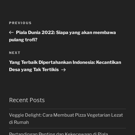
Post
Previous
PREVIOUS
navigation
Post
Piala Dunia 2022: Siapa yang akan membawa
pulang trofi?
Next
NEXT
Post
Yang Terbaik Dipertahankan Indonesia: Kecantikan
Desa yang Tak Tertikis
Recent Posts
Veggie Delight: Cara Membuat Pizza Vegetarian Lezat
di Rumah
Pertandingan Penting dan Kekecewaan di Piala