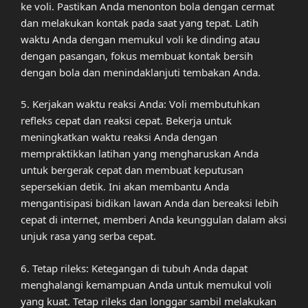
ke voli. Pastikan Anda menonton bola dengan cermat
dan melakukan kontak pada saat yang tepat. Latih
waktu Anda dengan memukul voli ke dinding atau
dengan pasangan, fokus membuat kontak bersih
dengan bola dan menindaklanjuti tembakan Anda.
5. Kerjakan waktu reaksi Anda: Voli membutuhkan
refleks cepat dan reaksi cepat. Bekerja untuk
meningkatkan waktu reaksi Anda dengan
mempraktikkan latihan yang mengharuskan Anda
untuk bergerak cepat dan membuat keputusan
sepersekian detik. Ini akan membantu Anda
mengantisipasi bidikan lawan Anda dan bereaksi lebih
cepat di internet, memberi Anda keunggulan dalam aksi
unjuk rasa yang serba cepat.
6. Tetap rileks: Ketegangan di tubuh Anda dapat
menghalangi kemampuan Anda untuk memukul voli
yang kuat. Tetap rileks dan longgar sambil melakukan