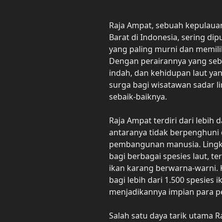
Raja Ampat, sebuah kepulauan
Barat di Indonesia, sering dip
yang paling murni dan memili
Dengan perairannya yang sebe
indah, dan kehidupan laut ya
surga bagi wisatawan sadar l
sebaik-baiknya.
Raja Ampat terdiri dari lebih d
antaranya tidak berpenghuni 
pembangunan manusia. Lingku
bagi berbagai spesies laut, t
ikan karang berwarna-warni.
bagi lebih dari 1.500 spesies 
menjadikannya impian para p
Salah satu daya tarik utama 