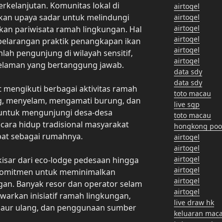
erkelanjutan. Komunitas lokal di
airtogel
ukan upaya sadar untuk melindungi
airtogel
airtogel
n pariwisata ramah lingkungan. Hal
airtogel
i pelarangan praktik penangkapan ikan
airtogel
ah pengunjung di wilayah sensitif,
airtogel
elaman yang bertanggung jawab.
data sdy
data sdy
 mengikuti berbagai aktivitas ramah
toto macau
ng, menyelam, mengamati burung, dan
live sgp
 untuk mengunjungi desa-desa
toto macau
 cara hidup tradisional masyarakat
hongkong poo
at sebagai rumahnya.
airtogel
airtogel
airtogel
isar dari eco-lodge pedesaan hingga
airtogel
komitmen untuk meminimalkan
airtogel
an. Banyak resor dan operator selam
airtogel
warkan inisiatif ramah lingkungan,
live draw hk
daur ulang, dan penggunaan sumber
keluaran mac