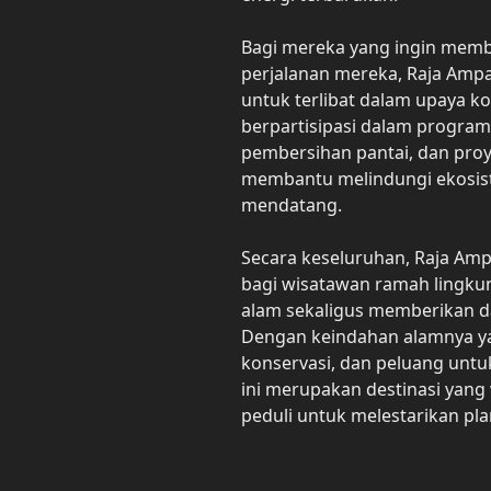
Bagi mereka yang ingin memb
perjalanan mereka, Raja Am
untuk terlibat dalam upaya k
berpartisipasi dalam progra
pembersihan pantai, dan pro
membantu melindungi ekosist
mendatang.
Secara keseluruhan, Raja Amp
bagi wisatawan ramah lingku
alam sekaligus memberikan d
Dengan keindahan alamnya y
konservasi, dan peluang untu
ini merupakan destinasi yang 
peduli untuk melestarikan pl