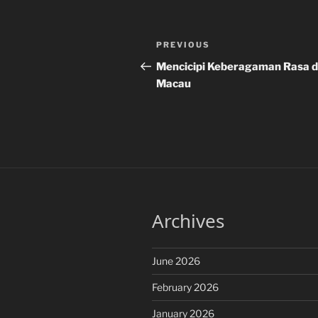
Post
Previous
PREVIOUS
navigation
Post
Mencicipi Keberagaman Rasa d
Macau
Archives
June 2026
February 2026
January 2026