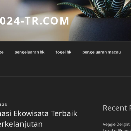
024-TR.COM
ze
pengeluaran hk
togel hk
pengeluaran macau
Recent 
123
asi Ekowisata Terbaik
rkelanjutan
Veggie Delight
Lezat di Ruma