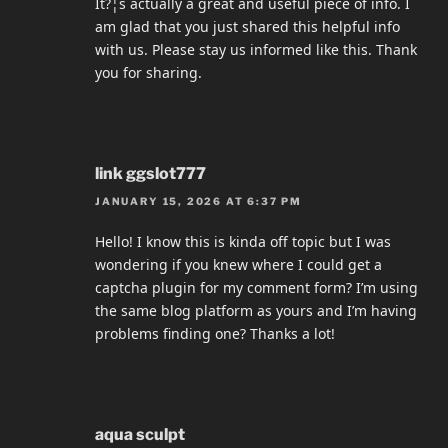
It?¦s actually a great and useful piece of info. I
am glad that you just shared this helpful info
with us. Please stay us informed like this. Thank
you for sharing.
link ggslot777
JANUARY 15, 2026 AT 6:37 PM
Hello! I know this is kinda off topic but I was
wondering if you knew where I could get a
captcha plugin for my comment form? I’m using
the same blog platform as yours and I’m having
problems finding one? Thanks a lot!
aqua sculpt