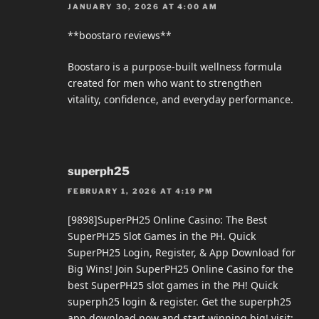
JANUARY 30, 2026 AT 4:00 AM
**boostaro reviews**
Boostaro is a purpose-built wellness formula
created for men who want to strengthen
vitality, confidence, and everyday performance.
superph25
FEBRUARY 1, 2026 AT 4:19 PM
[9898]SuperPH25 Online Casino: The Best
SuperPH25 Slot Games in the PH. Quick
SuperPH25 Login, Register, & App Download for
Big Wins! Join SuperPH25 Online Casino for the
best SuperPH25 slot games in the PH! Quick
superph25 login & register. Get the superph25
app download now and start winning big! visit: