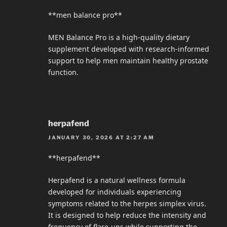
**men balance pro**
MEN Balance Pro is a high-quality dietary
supplement developed with research-informed
support to help men maintain healthy prostate
function.
herpafend
JANUARY 30, 2026 AT 2:27 AM
**herpafend**
Herpafend is a natural wellness formula
developed for individuals experiencing
symptoms related to the herpes simplex virus.
It is designed to help reduce the intensity and
frequency of flare-ups while supporting the