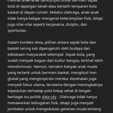
melihat anak-anak berkumpul untuk bermain sepak
bola di lapangan tanah atau berlatih lemparan bola
basket di depan rumah. Melalui olahraga, anak-anak
tidak hanya belajar mengenai keterampilan fisik, tetapi
juga nilai-nilai seperti kerjasama, disiplin, dan
sportivitas.
Dalam konteks desa, pilihan antara sepak bola dan
basket sering kali dipengaruhi oleh budaya dan
kebiasaan masyarakat setempat. Sepak bola, yang
sudah menjadi bagian dari kultur bangsa, terlihat lebih
mendominasi. Namun, semakin banyak anak muda
yang tertarik untuk bermain basket, mengikuti tren
global yang menginspirasi mereka. Kesehatan juga
menjadi fokus utama, terutama dengan meningkatnya
kepedulian terhadap pola hidup sehat di tengah
berbagai isu politik
data sdy
. Olahraga tidak hanya
menawarkan kebugaran fisik, tetapi juga menjadi
jembatan untuk mengedukasi generasi muda tentang