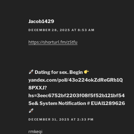
Jacob1429
DECEMBER 28, 2025 AT 8:53 AM
https://shorturl.fm/zStfu
Dating for sex. Begin
yandex.com/poll/43o224okZdReGRb1Q
8PXXJ?
hs=3eec6752bf2203f08f5f52b121bf54
5e& System Notification # EUAI1289626
DECEMBER 31, 2025 AT 2:33 PM
rmkeqi