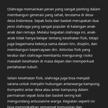
Olahraga memainkan peran yang sangat penting dalam
membangun generasi yang sehat, terutama di desa-
desa Indonesia. Sepak bola dan basket merupakan dua
jenis olahraga yang sangat populer di kalangan anak-
anak dan remaja. Melalui kegiatan olahraga ini, anak-
anak tidak hanya belajar tentang kesehatan fisik, tetapi
juga bagaimana bekerja sama dalam tim, disiplin, dan
membangun kepercayaan diri. Aktivitas fisik yang
teratur dari olahraga membantu mengurangi risiko
masalah kesehatan di masa depan dan memperkuat
pertahanan tubuh.
Selain kesehatan fisik, olahraga juga bisa menjadi
sarana untuk menjalin hubungan antarwarga kampung.
Kompetisi antar desa atau antar kampung dalam
permainan sepak bola dan basket sering kali
mengundang antusiasme warga. Kegiatan seperti ini
bisa meningkatkan semangat komunitas dan