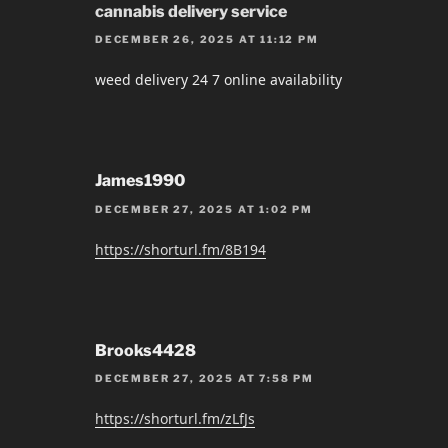
cannabis delivery service
DECEMBER 26, 2025 AT 11:12 PM
weed delivery 24 7 online availability
James1990
DECEMBER 27, 2025 AT 1:02 PM
https://shorturl.fm/8B194
Brooks4428
DECEMBER 27, 2025 AT 7:58 PM
https://shorturl.fm/zLfJs