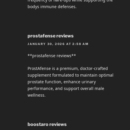
bodys immune defenses.
prostafense reviews
JANUARY 30, 2026 AT 2:58 AM
**prostafense reviews**
ProstAfense is a premium, doctor-crafted
supplement formulated to maintain optimal
prostate function, enhance urinary
performance, and support overall male
wellness.
boostaro reviews