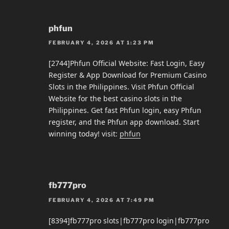
phfun
FEBRUARY 4, 2026 AT 1:23 PM
[2744]Phfun Official Website: Fast Login, Easy
Register & App Download for Premium Casino
Slots in the Philippines. Visit Phfun Official
Website for the best casino slots in the
Philippines. Get fast Phfun login, easy Phfun
register, and the Phfun app download. Start
winning today! visit:
phfun
fb777pro
FEBRUARY 4, 2026 AT 7:49 PM
[8394]fb777pro slots|fb777pro login|fb777pro