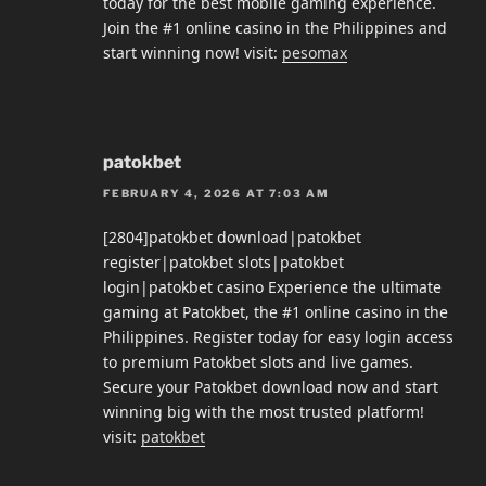
today for the best mobile gaming experience.
Join the #1 online casino in the Philippines and
start winning now! visit:
pesomax
patokbet
FEBRUARY 4, 2026 AT 7:03 AM
[2804]patokbet download|patokbet
register|patokbet slots|patokbet
login|patokbet casino Experience the ultimate
gaming at Patokbet, the #1 online casino in the
Philippines. Register today for easy login access
to premium Patokbet slots and live games.
Secure your Patokbet download now and start
winning big with the most trusted platform!
visit:
patokbet