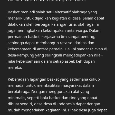
Basket menjadi salah satu alternatif olahraga yang
menarik untuk dijadikan kegiatan di desa. Selain dapat
dilakukan oleh berbagai kalangan usia, olahraga ini
juga meningkatkan kekompakan antarwarga. Dalam
permainan basket, kerjasama tim sangat penting,
sehingga dapat membangun rasa solidaritas dan
kebersamaan di antara pemain. Hal ini sangat relevan di
desa-kampung yang seringkali mengedepankan nilai-
nilai kebersamaan dalam setiap aspek kehidupan
mereka.
Keberadaan lapangan basket yang sederhana cukup
memadai untuk memfasilitasi masyarakat dalam
berolahraga. Dengan menggunakan alat yang
minimalis, seperti bola basket dan ring yang dapat
dibuat sendiri, desa-desa di Indonesia dapat dengan
mudah mengadakan kegiatan ini. Pihak desa juga dapat