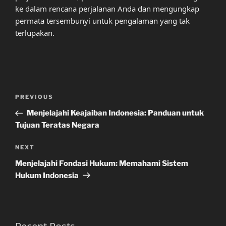
ke dalam rencana perjalanan Anda dan mengungkap
permata tersembunyi untuk pengalaman yang tak
terlupakan.
Post
Previous
PREVIOUS
navigation
Post
Menjelajahi Keajaiban Indonesia: Panduan untuk
Tujuan Teratas Negara
Next
NEXT
Post
Menjelajahi Fondasi Hukum: Memahami Sistem
Hukum Indonesia