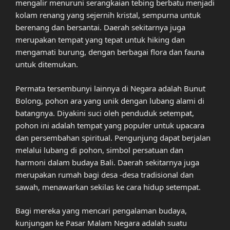
mengalir menuruni serangkaian tebing berbatu menjadi
kolam renang yang sejernih kristal, sempurna untuk
berenang dan bersantai. Daerah sekitarnya juga
merupakan tempat yang tepat untuk hiking dan
mengamati burung, dengan berbagai flora dan fauna
untuk ditemukan.
Permata tersembunyi lainnya di Negara adalah Bunut
Bolong, pohon ara yang unik dengan lubang alami di
batangnya. Diyakini suci oleh penduduk setempat,
pohon ini adalah tempat yang populer untuk upacara
dan persembahan spiritual. Pengunjung dapat berjalan
melalui lubang di pohon, simbol persatuan dan
harmoni dalam budaya Bali. Daerah sekitarnya juga
merupakan rumah bagi desa -desa tradisional dan
sawah, menawarkan sekilas ke cara hidup setempat.
Bagi mereka yang mencari pengalaman budaya,
kunjungan ke Pasar Malam Negara adalah suatu