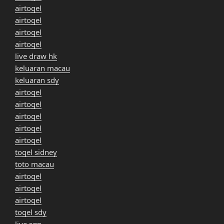
airtogel
airtogel
airtogel
airtogel
live draw hk
keluaran macau
keluaran sdy
airtogel
airtogel
airtogel
airtogel
airtogel
togel sidney
toto macau
airtogel
airtogel
airtogel
togel sdy
live sgp