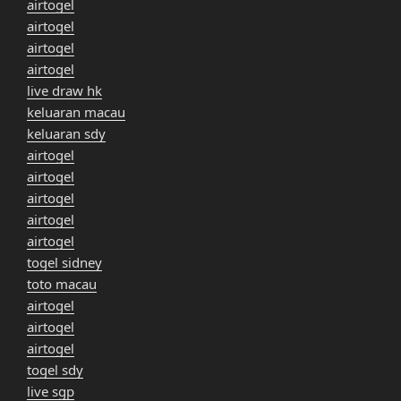
airtogel
airtogel
airtogel
airtogel
live draw hk
keluaran macau
keluaran sdy
airtogel
airtogel
airtogel
airtogel
airtogel
togel sidney
toto macau
airtogel
airtogel
airtogel
togel sdy
live sgp