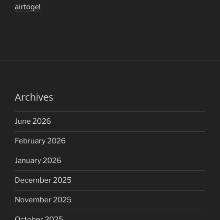
airtogel
Archives
June 2026
February 2026
January 2026
December 2025
November 2025
October 2025