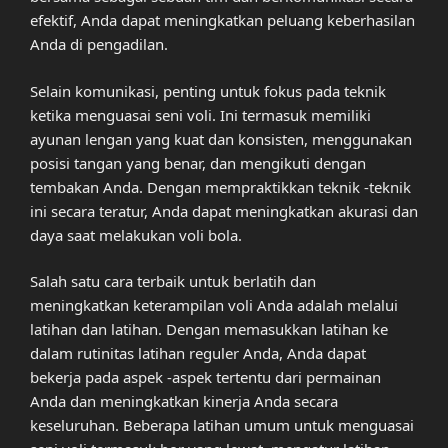
efektif, Anda dapat meningkatkan peluang keberhasilan
Anda di pengadilan.
Selain komunikasi, penting untuk fokus pada teknik
ketika menguasai seni voli. Ini termasuk memiliki
ayunan lengan yang kuat dan konsisten, menggunakan
posisi tangan yang benar, dan mengikuti dengan
tembakan Anda. Dengan mempraktikkan teknik -teknik
ini secara teratur, Anda dapat meningkatkan akurasi dan
daya saat melakukan voli bola.
Salah satu cara terbaik untuk berlatih dan
meningkatkan keterampilan voli Anda adalah melalui
latihan dan latihan. Dengan memasukkan latihan ke
dalam rutinitas latihan reguler Anda, Anda dapat
bekerja pada aspek -aspek tertentu dari permainan
Anda dan meningkatkan kinerja Anda secara
keseluruhan. Beberapa latihan umum untuk menguasai