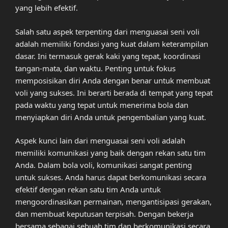
yang lebih efektif.
Salah satu aspek terpenting dari menguasai seni voli
adalah memiliki fondasi yang kuat dalam keterampilan
dasar. Ini termasuk gerak kaki yang tepat, koordinasi
tangan-mata, dan waktu. Penting untuk fokus
memposisikan diri Anda dengan benar untuk membuat
voli yang sukses. Ini berarti berada di tempat yang tepat
pada waktu yang tepat untuk menerima bola dan
menyiapkan diri Anda untuk pengembalian yang kuat.
Aspek kunci lain dari menguasai seni voli adalah
memiliki komunikasi yang baik dengan rekan satu tim
Anda. Dalam bola voli, komunikasi sangat penting
untuk sukses. Anda harus dapat berkomunikasi secara
efektif dengan rekan satu tim Anda untuk
mengoordinasikan permainan, mengantisipasi gerakan,
dan membuat keputusan terpisah. Dengan bekerja
bersama sebagai sebuah tim dan berkomunikasi secara