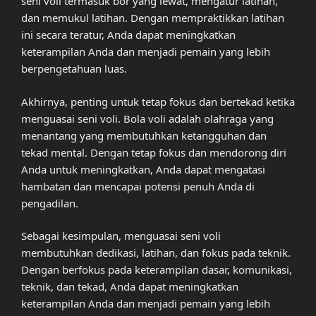
seni voli termasuk bor yang lewat, mengatur latihan,
dan memukul latihan. Dengan mempraktikkan latihan
ini secara teratur, Anda dapat meningkatkan
keterampilan Anda dan menjadi pemain yang lebih
berpengetahuan luas.
Akhirnya, penting untuk tetap fokus dan bertekad ketika
menguasai seni voli. Bola voli adalah olahraga yang
menantang yang membutuhkan ketangguhan dan
tekad mental. Dengan tetap fokus dan mendorong diri
Anda untuk meningkatkan, Anda dapat mengatasi
hambatan dan mencapai potensi penuh Anda di
pengadilan.
Sebagai kesimpulan, menguasai seni voli
membutuhkan dedikasi, latihan, dan fokus pada teknik.
Dengan berfokus pada keterampilan dasar, komunikasi,
teknik, dan tekad, Anda dapat meningkatkan
keterampilan Anda dan menjadi pemain yang lebih