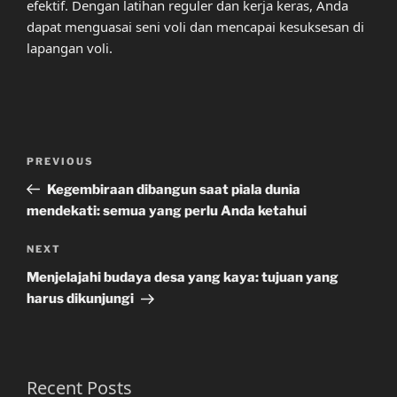
efektif. Dengan latihan reguler dan kerja keras, Anda
dapat menguasai seni voli dan mencapai kesuksesan di
lapangan voli.
Post
Previous
PREVIOUS
navigation
Post
Kegembiraan dibangun saat piala dunia
mendekati: semua yang perlu Anda ketahui
Next
NEXT
Post
Menjelajahi budaya desa yang kaya: tujuan yang
harus dikunjungi
Recent Posts