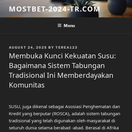
Skip
MOSTBET-2024-TR.COM
to
content
Menu
POSTED
AUGUST 24, 2025
BY
TEREA123
ON
Membuka Kunci Kekuatan Susu:
Bagaimana Sistem Tabungan
Tradisional Ini Memberdayakan
Komunitas
SUSU, juga dikenal sebagai Asosiasi Penghematan dan
Kredit yang berputar (ROSCA), adalah sistem tabungan
tradisional yang telah digunakan oleh masyarakat di
seluruh dunia selama berabad -abad. Berasal di Afrika