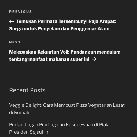
Post
Previous
PREVIOUS
navigation
Post
Temukan Permata Tersembunyi Raja Ampat:
Surga untuk Penyelam dan Penggemar Alam
Next
NEXT
Post
Melepaskan Kekuatan Voli: Pandangan mendalam
tentang manfaat makanan super ini
Recent Posts
Veggie Delight: Cara Membuat Pizza Vegetarian Lezat
di Rumah
Pertandingan Penting dan Kekecewaan di Piala
Presiden Sejauh Ini