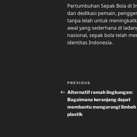
Pertumbuhan Sepak Bola di In
dan dedikasi pemain, penggem
tanpa lelah untuk meningkatk
awal yang sederhana di lada
nasional, sepak bola telah me
identitas Indonesia.
Post
Previous
PREVIOUS
navigation
Post
Alternatif ramah lingkungan:
Bagaimana keranjang dapat
membantu mengurangi limbah
plastik