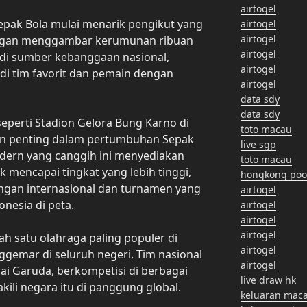
airtogel
Sepak Bola mulai menarik pengikut yang
airtogel
airtogel
dingan menggambar kerumunan ribuan
airtogel
adi sumber kebanggaan nasional,
airtogel
i tim favorit dan pemain dengan
airtogel
data sdy
data sdy
seperti Stadion Gelora Bung Karno di
toto macau
an penting dalam pertumbuhan Sepak
live sgp
modern yang canggih ini menyediakan
toto macau
 mencapai tingkat yang lebih tinggi,
hongkong poo
ngan internasional dan turnamen yang
airtogel
nesia di peta.
airtogel
airtogel
airtogel
lah satu olahraga paling populer di
airtogel
ggemar di seluruh negeri. Tim nasional
airtogel
ai Garuda, berkompetisi di berbagai
live draw hk
kili negara itu di panggung global.
keluaran mac