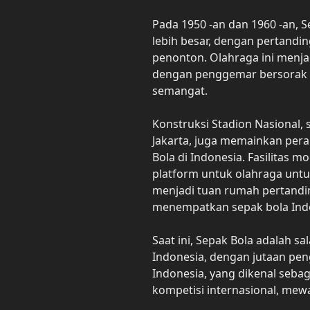
Pada 1950 -an dan 1960 -an, 
lebih besar, dengan pertan
penonton. Olahraga ini menj
dengan penggemar bersorak d
semangat.
Konstruksi Stadion Nasional, 
Jakarta, juga memainkan per
Bola di Indonesia. Fasilitas 
platform untuk olahraga untuk
menjadi tuan rumah pertandi
menempatkan sepak bola Indo
Saat ini, Sepak Bola adalah sa
Indonesia, dengan jutaan pen
Indonesia, yang dikenal sebag
kompetisi internasional, mewa