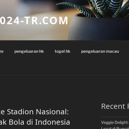
024-TR.COM
ze
pengeluaran hk
togel hk
pengeluaran macau
Recent 
e Stadion Nasional:
k Bola di Indonesia
Veggie Delight
Lezat di Ruma