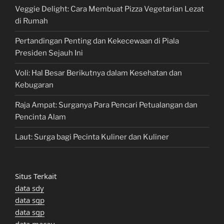
Veggie Delight: Cara Membuat Pizza Vegetarian Lezat
di Rumah
Pertandingan Penting dan Kekecewaan di Piala
Presiden Sejauh Ini
Voli: Hal Besar Berikutnya dalam Kesehatan dan
Kebugaran
Raja Ampat: Surganya Para Pencari Petualangan dan
Pencinta Alam
Laut: Surga bagi Pecinta Kuliner dan Kuliner
Situs Terkait
data sdy
data sgp
data sgp
data macau