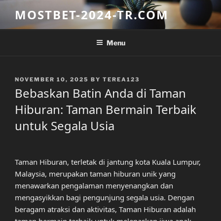
Skip
MOSTBET-2024-TR.COM
to
content
Menu
POSTED
NOVEMBER 10, 2025
BY
TEREA123
ON
Bebaskan Batin Anda di Taman
Hiburan: Taman Bermain Terbaik
untuk Segala Usia
Taman Hiburan, terletak di jantung kota Kuala Lumpur,
Malaysia, merupakan taman hiburan unik yang
menawarkan pengalaman menyenangkan dan
mengasyikkan bagi pengunjung segala usia. Dengan
beragam atraksi dan aktivitas, Taman Hiburan adalah